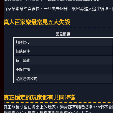
百家樂本身節奏很快，一旦失去紀律，很容易進入追注循環。
真人百家樂最常見五大失誤
常見問題
無限倍投
情緒追注
盲目追龍
不設停損
過度迷信公式
真正穩定的玩家都有共同特徵
真正能長期留在牌桌上的玩家，通常都有明確紀律。他們不會
種穩定心態，反而才是百家樂最重要的核心技巧。