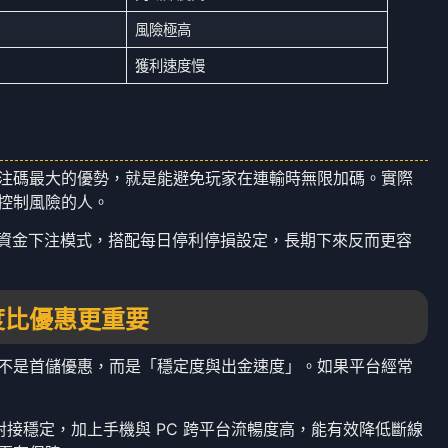
風險極高
獲利速度慢
注碼最大的優勢，就是能避免玩家在連輸時無限加碼。實際
控制風險的人。
% 資金下注模式，搭配每日停利停損設定，長期下來反而更容
度比優惠更重要
不是首儲優惠，而是「穩定度與出金速度」。如果平台經常
I 對接穩定，加上手機與 PC 跨平台流暢度高，能有效降低斷線