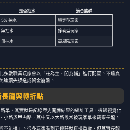
是否抽水
適合族群
5% 抽水
穩定型玩家
無抽水
節奏型玩家
無抽水
高風險玩家
此多數職業玩家會以「莊為主、閒為輔」進行配置。不過真
免連續失誤造成資金崩盤。
斷長龍與轉折點
謂路單，其實就是記錄歷史開牌結果的統計工具，透過視覺化
、小路與曱甴路，其中又以大路最常被玩家拿來觀察長龍。
候不能追」。很多玩家看到五連莊就直接重壓，但其實長龍