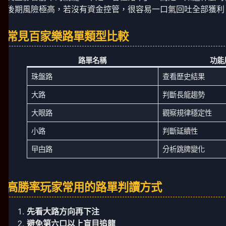
後期風險極高，若沒有資金控管，很容易一口氣回吐全部獲利
常見百家樂路單類型比較
路單名稱
功能
珠盤路
查看歷史結果
大路
判斷長龍趨勢
大眼路
觀察規律穩定性
小路
判斷延續性
曱甴路
分析跳牌變化
高勝率玩家常用的路單判讀方式
先看大路方向再下注
避免第六口以上盲目追龍