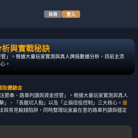
註冊
登入
分析與實戰秘訣
控管」。根據大量玩家實測與真人牌局數據分析，目前主流
核心。
領取體驗金
注節奏、路單判讀與資金控管」。根據大量玩家實測與真人
擊」、「長龍切入點」以及「止損倍投控制」三大核心。
優
戰玩法與常見輸錢陷阱，同時整理玩家最在意的路單判讀與穩定