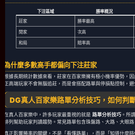
下注區域
勝率概況
莊家
勝率最高
閒家
次高
和局
賠率高
為什麼多數高手都偏向下注莊家
根據長期統計數據來看，莊家在百家樂擁有極小機率優勢，因
正高端玩家不會無腦追莊，而是會搭配路單與停損點控制，避
DG真人百家樂路單分析技巧，如何判
在真人百家樂中，許多玩家最重視的就是
路單分析技巧
。所
排列幫助玩家判讀趨勢。常見路單包含珠盤路、大路、大眼路
真正影響勝率的關鍵，不是「看懂路單」，而是「知道什麼時