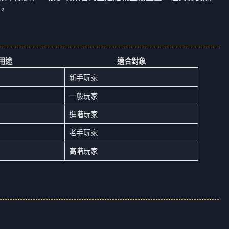
。
用途
適合對象
新手玩家
一般玩家
進階玩家
老手玩家
高階玩家