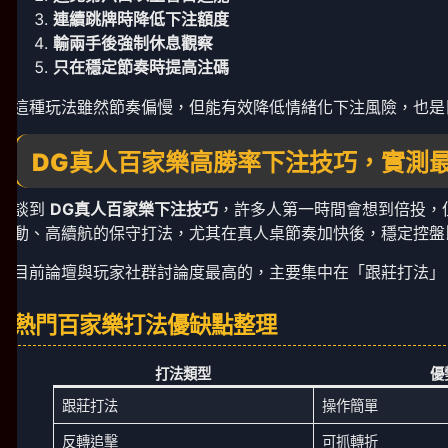
連續跳牌時降低下注額度
輸兩手後強制休息觀察
只在穩定節奏時提高注碼
這種玩法雖然節奏偏慢，但能有效降低情緒化下注風險，也是目
DG真人百家樂高勝率下注技巧，實測
談到
DG真人百家樂下注技巧
，許多人第一時間會想到倍投，但
動、高續航的保守打法，尤其在真人桌節奏加快後，穩定控盤
目前論壇與玩家社群討論度最高的，主要集中在「跟莊打法」
熱門百家樂打法優缺點整理
打法類型
優
跟莊打法
操作簡單
反轉追擊
可抓轉折