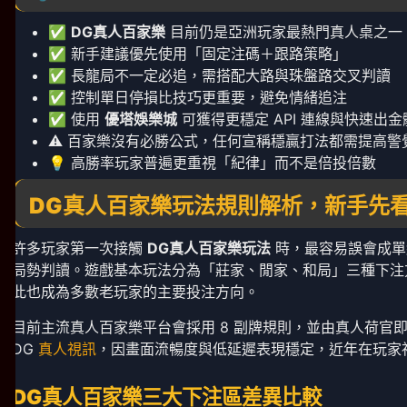
✅
DG真人百家樂
目前仍是亞洲玩家最熱門真人桌之一
✅ 新手建議優先使用「固定注碼＋跟路策略」
✅ 長龍局不一定必追，需搭配大路與珠盤路交叉判讀
✅ 控制單日停損比技巧更重要，避免情緒追注
✅ 使用
優塔娛樂城
可獲得更穩定 API 連線與快速出金
⚠️ 百家樂沒有必勝公式，任何宣稱穩贏打法都需提高警
💡 高勝率玩家普遍更重視「紀律」而不是倍投倍數
DG真人百家樂玩法規則解析，新手先
許多玩家第一次接觸
DG真人百家樂玩法
時，最容易誤會成單
局勢判讀。遊戲基本玩法分為「莊家、閒家、和局」三種下注方
此也成為多數老玩家的主要投注方向。
目前主流真人百家樂平台會採用 8 副牌規則，並由真人荷
DG
真人視訊
，因畫面流暢度與低延遲表現穩定，近年在玩家
DG真人百家樂三大下注區差異比較