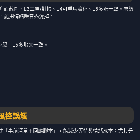
介面截圖、L3工單/對帳、L4可重現流程、L5多源一致。層級
，能把情緒噪音過濾掉。
整步驟｜L5多貼文一致。
風控誤觸
建「事前清單＋回應腳本」，能減少等待與情緒成本；尤其分