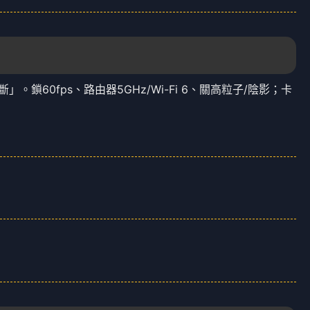
60fps、路由器5GHz/Wi-Fi 6、關高粒子/陰影；卡