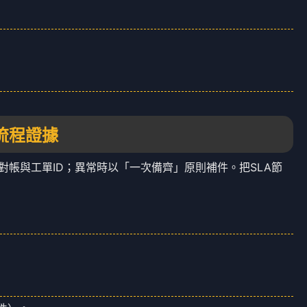
的流程證據
帳與工單ID；異常時以「一次備齊」原則補件。把SLA節