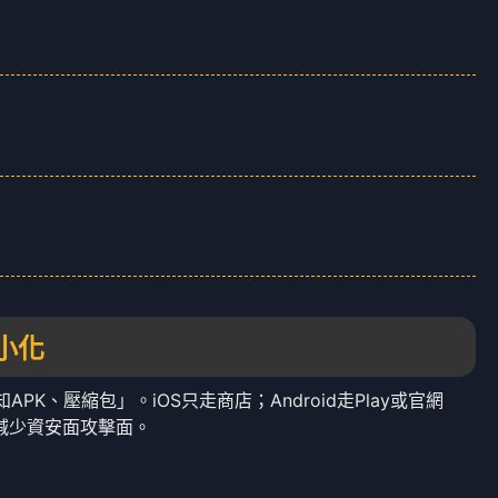
小化
K、壓縮包」。iOS只走商店；Android走Play或官網
，減少資安面攻擊面。